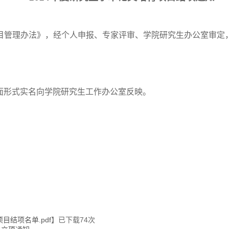
目管理办法》，经
个人申报、
专家评审、学院
研究生办公室
审定
面形式实名向学院研究生工作办公室反映。
目结项名单.pdf
】已下载
74
次