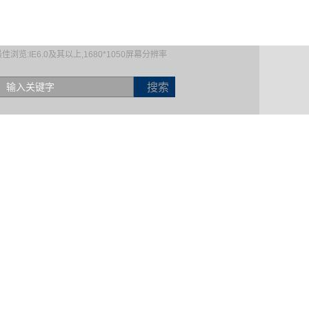
佳浏览:IE6.0及其以上,1680*1050屏幕分辨率