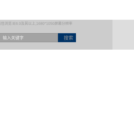
佳浏览:IE6.0及其以上,1680*1050屏幕分辨率