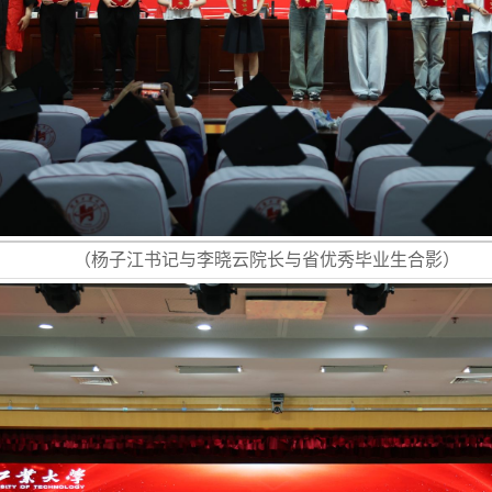
（杨子江书记与李晓云院长与省优秀毕业生合影）