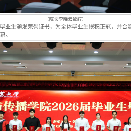
（院长李晓云致辞）
毕业生颁发荣誉证书，为全体毕业生拨穗正冠，并合
幕。