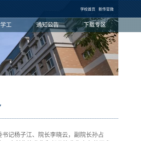
学校首页
新传官微
团学工
通知公告
下载专区
礼
：
党委书记杨子江、院长李晓云，副院长孙占