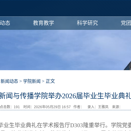
动态
教育教学
科学研究
党
>
>
> 正文
新闻动态
学院新闻
新闻与传播学院举办2026届毕业生毕业典
点击数：
191
时间：2026年05月29日 16:57 作者： 录入：王雅凤 来源
6届毕业生毕业典礼在学术报告厅D303隆重举行。学院