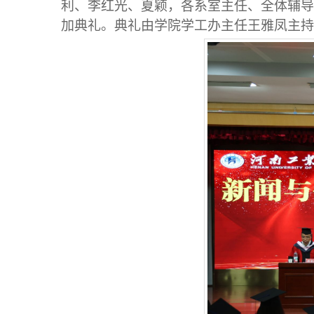
利、李红光、夏颖，各系室主任、全体辅导
加典礼。典礼由学院学工办主任王雅凤主持