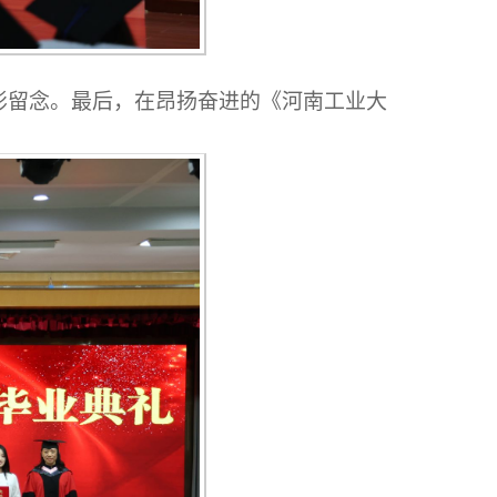
影留念。最后，在昂扬奋进的《河南工业大