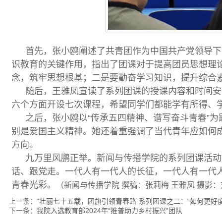
首先，张小鸥阐述了共青团作为中国共产党领导下
识教育的关键作用，指出了团课对于提高团员思想理
念，筑牢思想根基；二是要勤奋学习知识，提升综合
随后，王雅凤宣读了系列团课的授课内容和时间安
六个方面开设七次课程，希望同学们都能学有所得、
之后，张小鸥以“传承五四精神、谱写奋斗青春”
别是爱国主义精神。她还着重强调了当代青年应如何
方向。
九万里风鹏正举。新闻与传播学院的系列团课活动
话、跟党走。一代人有一代人的长征，一代人有一代
青春光彩。
（新闻与传播学院 撰稿：张莉梅 王雅凤 摄影：
上一条：
“壮丽七十五载，团旗引领青春路”系列团课之二：“如何更好
下一条：
我院入选教育部2024年“推普助力乡村振兴”团队