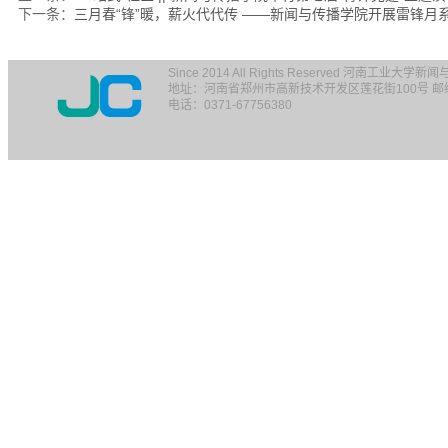
下一条：
三月春“锋”暖，薪火代代传 ——新闻与传播学院开展雷锋月
Since 2014 All Rights Reserved 河南工业大学
地址：河南省郑州市高新技术开发区莲花街100号 邮编：
电话：0371-67756380