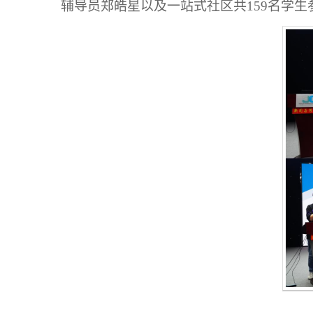
辅导员郑皓星以及
一站式社区共
159名
学生