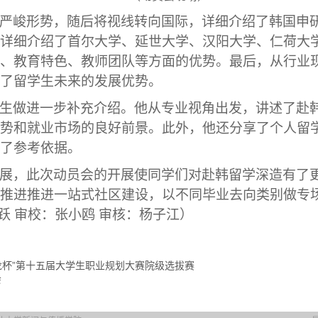
严峻形势
，
随后将视线转向国际，详细
介绍了韩国申
详细介绍
了
首尔大学、
延世大学、汉阳大学、仁荷大
、教育特色、教师团队等方面的优势。
最后
，从行业
了
留学生
未来的
发展优势。
生
做进一步补充
介绍
。
他
从专业
视角出发，
讲述了
赴
势和就业
市场的良好前景
。
此外，他还分享了个人留
了参考依据。
展，
此次动员会的开展使
同学们对
赴韩留学
深造有了
推进
推进一站式社区建设，
以不同毕业去向类别做专
跃
审校：张小鸥
审核：杨子江）
龙杯”第十五届大学生职业规划大赛院级选拔赛
会