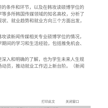
研的条件和环节
，
以及在韩攻读硕博学位的
学等
多所
韩国传媒领域的知名高校
，
分析了
现状、就业趋势和就业方向三个方面出发，
韩攻读新闻传媒相关专业硕博
学位
的情况
，
学期间的学习和生活经验，包括推免机会、
更深入和明确的了解，也为
学生
未来人生规
场动员
，推动
就业工作
迈上新台阶。（新闻
打印此文
关闭窗口