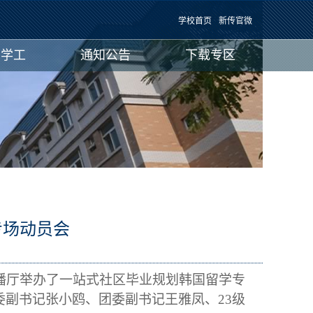
学校首页
新传官微
团学工
通知公告
下载专区
专场动员会
：
播厅
举办了一站式社区毕业
规划
韩国留学专
委
副书记张小鸥、团委副书记王雅凤、
23级