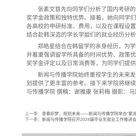
张素文
首先向同学们
分析了国内
考
研的
奖学金政策和独特优势
。
接着
，
她
向同学们
各高校的申研标准、费用
，
以及在课程设置
结合
赴韩深造的
学长学姐们的就业
经历分析
郑皓星
结合在韩留学的亲身经历，
为
学
并着重强调留学所具备的
时间优势、政策优
奖学金评定以及日常消费等，为同学们提供
新闻与传播
学院始终重视学生的未来发
划提供了更丰富的参考。接下来学院将
继续
与传播学院
撰稿：谢雅康
张莉梅
摄影：马
上一条：
青春织梦，规划未来——新闻与传播学院举办“聚
下一条：
新闻与传播学院召开2024届毕业生就业工作推进