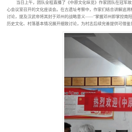
当日上午，团队全程直播了《中原文化纵览》作家团队在冠军故
心会议室召开的文化座谈会。在古遗址考察中，作家们结合讲解追溯
讨论，提及汉武帝将其封于邓州的战略意义——“掌握邓州即掌控南
历史文化、村落基本情况展开细致讨论，为村志后续完善提供可借鉴