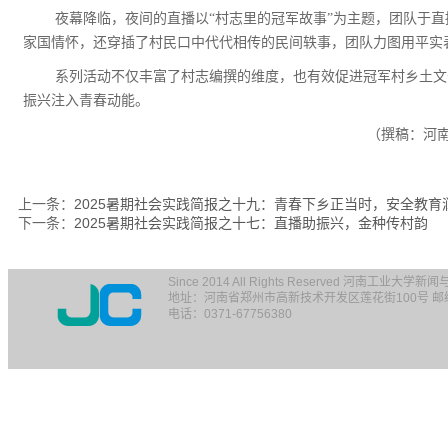
夜幕降临，夜间的直播以“村志里的冠军故事”为主题，团队于
家国情怀，还穿插了村民口中代代相传的民间轶事，团队力图用平实
系列活动不仅丰富了村志编撰的维度，也有效促进冠军村乡土文
振兴注入青春动能。
（撰稿：河南
上一条：
2025暑期社会实践简报之十九：青春下乡正当时，安全教育
下一条：
2025暑期社会实践简报之十七：直播助振兴，金种传村韵
Since 2014 All Rights Reserved 河南工业大学
地址：河南省郑州市高新技术开发区莲花街100号 邮编：
电话：0371-67756380