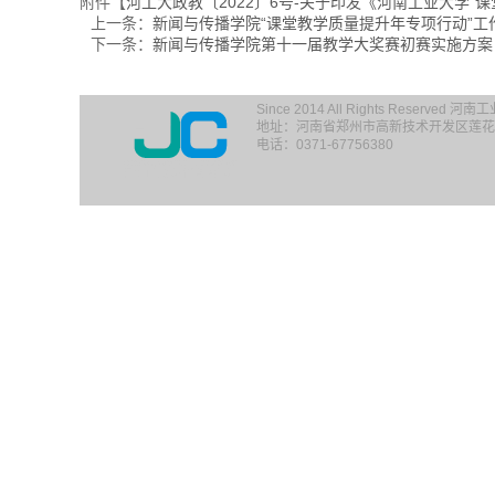
附件【
河工大政教〔2022〕6号-关于印发《河南工业大学“课
上一条：
新闻与传播学院“课堂教学质量提升年专项行动”工
下一条：
新闻与传播学院第十一届教学大奖赛初赛实施方案
Since 2014 All Rights Reserv
地址：河南省郑州市高新技术开发区莲花街1
电话：0371-67756380