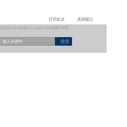
打印此文
关闭窗口
佳浏览:IE6.0及其以上,1680*1050屏幕分辨率