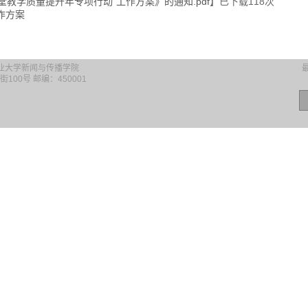
堂教学质量提升年专项行动”工作方案》的通知.pdf
】已下载
118
次
作方案
ed 河南工业大学新闻与传播学院
最
00号 邮编：450001